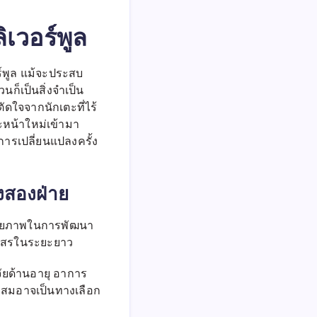
ขาย
เวอร์พูล
นัก
เตะ
คน
ไหน
ร์พูล แม้จะประสบ
เพื่อ
นก็เป็นสิ่งจำเป็น
สร้าง
ตัดใจจากนักเตะที่ไร้
ทีม
ะหน้าใหม่เข้ามา
ใหม่
งการเปลี่ยนแปลงครั้ง
้งสองฝ่าย
 ศักยภาพในการพัฒนา
โมสรในระยะยาว
ัยด้านอายุ อาการ
ะสมอาจเป็นทางเลือก