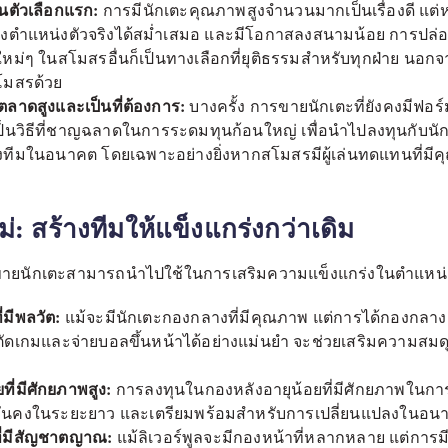
ป็นตัวเลือกแรก:
การมีนักเตะคุณภาพสูงจำนวนมากเป็นเรื่องดี แต
่งตำแหน่งตัวจริงได้สม่ำเสมอ และมีโอกาสลงสนามน้อย การปล่
่ๆ ในสโมสรอื่นก็เป็นทางเลือกที่ยุติธรรมสำหรับทุกฝ่าย นอกจ
โมสรด้วย
่าตลาดสูงและเป็นที่ต้องการ:
บางครั้ง การขายนักเตะที่ยังคงมีฟอร์
นวิธีที่ชาญฉลาดในการระดมทุนก้อนใหญ่ เพื่อนำไปลงทุนกับนัก
ทีมในอนาคต โดยเฉพาะอย่างยิ่งหากสโมสรมีผู้เล่นทดแทนที่มีค
: สร้างทีมให้แข็งแกร่งกว่าเดิม
รขายนักเตะสามารถนำไปใช้ในการเสริมความแข็งแกร่งในตำแหน่งที
่มีพลวัต:
แม้จะมีนักเตะกองกลางที่มีคุณภาพ แต่การได้กองกลางตั
เกมและจ่ายบอลขึ้นหน้าได้อย่างแม่นยำ จะช่วยเสริมความสมดุล
ที่มีศักยภาพสูง:
การลงทุนในกองหลังอายุน้อยที่มีศักยภาพในการ
่มั่นคงในระยะยาว และเตรียมพร้อมสำหรับการเปลี่ยนแปลงในอน
ที่มีสัญชาตญาณ:
แม้ลิเวอร์พูลจะมีกองหน้าที่หลากหลาย แต่การมีก