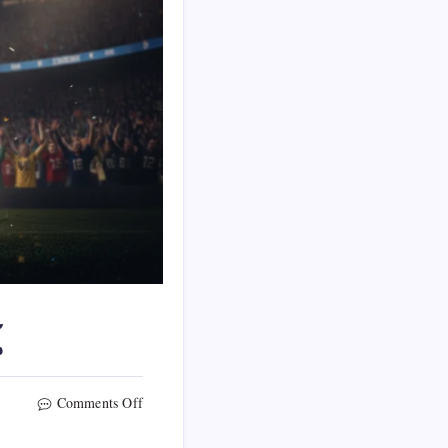
้
on
Comments Off
ใคร
คือ