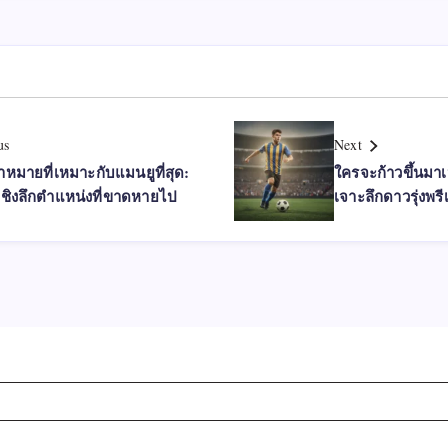
us
Next
าหมายที่เหมาะกับแมนยูที่สุด:
ใครจะก้าวขึ้นมา
์เชิงลึกตำแหน่งที่ขาดหายไป
เจาะลึกดาวรุ่งพรี