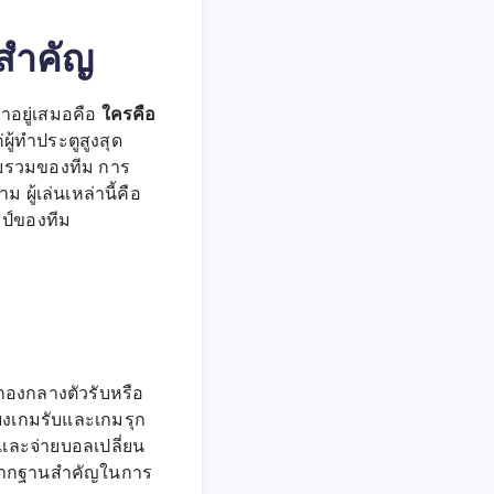
ผู้
นสำคัญ
เล่น
ที่
สำคัญ
ใครคือ
ที่สุด
าอยู่เสมอคือ
ใน
ผู้ทำประตูสูงสุด
การ
นโดยรวมของทีม การ
ลุ้น
ู้เล่นเหล่านี้คือ
แชมป์
ป์ของทีม
ฤดูกาล
นี้
กองกลางตัวรับหรือ
โยงเกมรับและเกมรุก
และจ่ายบอลเปลี่ยน
นรากฐานสำคัญในการ