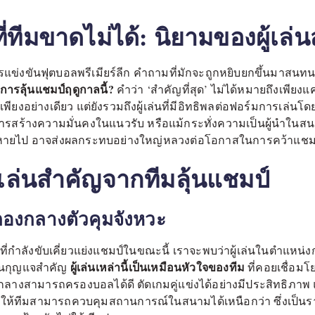
่ทีมขาดไม่ได้: นิยามของผู้เล่
ข่งขันฟุตบอลพรีเมียร์ลีก คำถามที่มักจะถูกหยิบยกขึ้นมาสนทน
ในการลุ้นแชมป์ฤดูกาลนี้?
คำว่า ‘สำคัญที่สุด’ ไม่ได้หมายถึงเพียงแค่
มเพียงอย่างเดียว แต่ยังรวมถึงผู้เล่นที่มีอิทธิพลต่อฟอร์มการเล่
รสร้างความมั่นคงในแนวรับ หรือแม้กระทั่งความเป็นผู้นำในสนาม ผ
หายไป อาจส่งผลกระทบอย่างใหญ่หลวงต่อโอกาสในการคว้าแชม
ู้เล่นสำคัญจากทีมลุ้นแชมป์
กองกลางตัวคุมจังหวะ
่กำลังขับเคี่ยวแย่งแชมป์ในขณะนี้ เราจะพบว่าผู้เล่นในตำแหน่ง
ผู้เล่นเหล่านี้เป็นเหมือนหัวใจของทีม
ป็นกุญแจสำคัญ
ที่คอยเชื่อม
กลางสามารถครองบอลได้ดี ตัดเกมคู่แข่งได้อย่างมีประสิทธิภาพ 
ให้ทีมสามารถควบคุมสถานการณ์ในสนามได้เหนือกว่า ซึ่งเป็